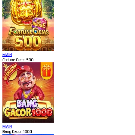
MAIN
Fortune Gems 500
MAIN
Bang Gacor 1000