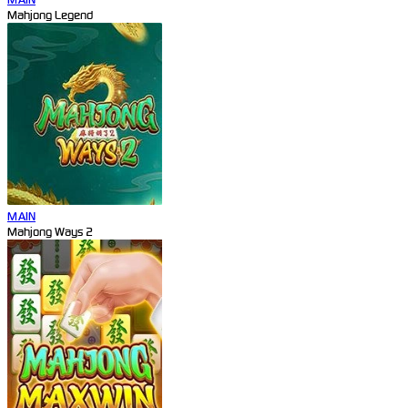
Mahjong Legend
MAIN
Mahjong Ways 2