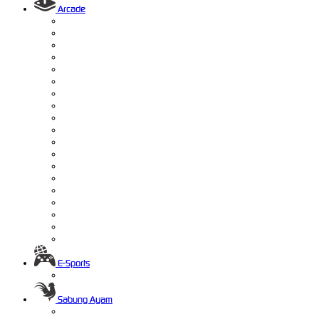
Arcade
E-Sports
Sabung Ayam