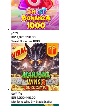
p***t
IDR
1,023,550.00
Sweet Bonanza 1000
du****e
IDR
1,009,440.00
Mahjong Wins 3 – Black Scatter