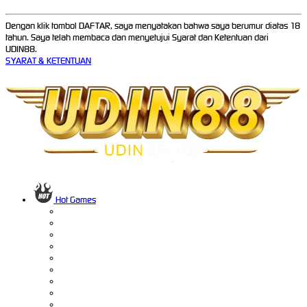
Dengan klik tombol DAFTAR, saya menyatakan bahwa saya berumur diatas 18
tahun. Saya telah membaca dan menyetujui Syarat dan Ketentuan dari
UDIN88.
SYARAT & KETENTUAN
Hot Games