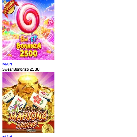
MAIN
Sweet Bonanza 2500
MAIN