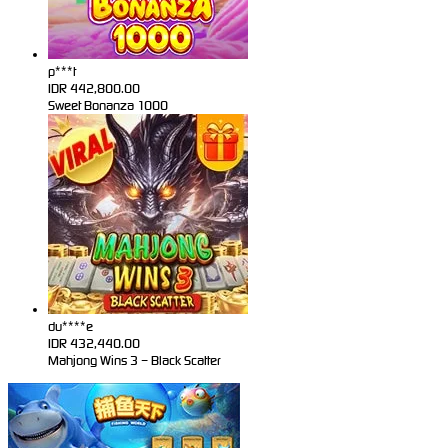
p***t
IDR
442,800.00
Sweet Bonanza 1000
du****e
IDR
432,440.00
Mahjong Wins 3 – Black Scatter