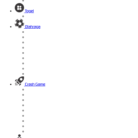
Togel
Olahraga
Crash Game