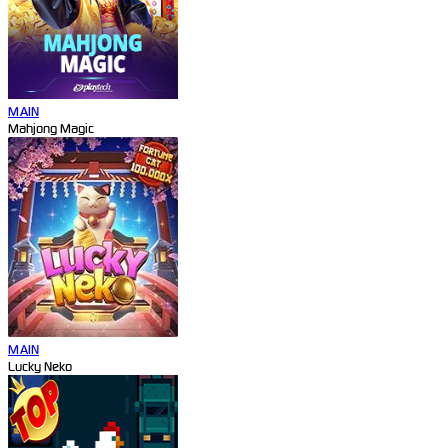
MAIN
Mahjong Magic
MAIN
Lucky Neko