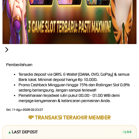
Pemberitahuan
Tersedia deposit via QRIS, E-Wallet (DANA, OVO, GoPay) & semua
Bank lokal. Minimal deposit hanya Rp 10.000.
Promo Cashback Mingguan hingga 15% dan Rollingan Slot 0.8%
sedang berlangsung. Jangan sampai terlewat!
Pemeliharaan terjadwal rutin pukul 00.00 - 01.00 WIB demi
menjaga kenyamanan & kelancaran permainan Anda.
Sel, 11-Agu-2026 02.23.09
💸 TRANSAKSI TERAKHIR MEMBER
LAST DEPOSIT
▲
LIVE