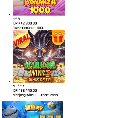
p***t
IDR
442,800.00
Sweet Bonanza 1000
du****e
IDR
432,440.00
Mahjong Wins 3 – Black Scatter