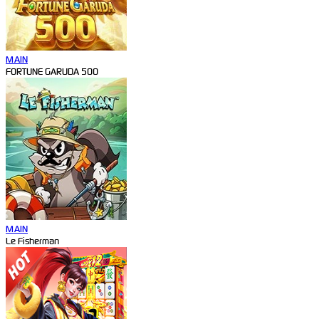
MAIN
FORTUNE GARUDA 500
MAIN
Le Fisherman