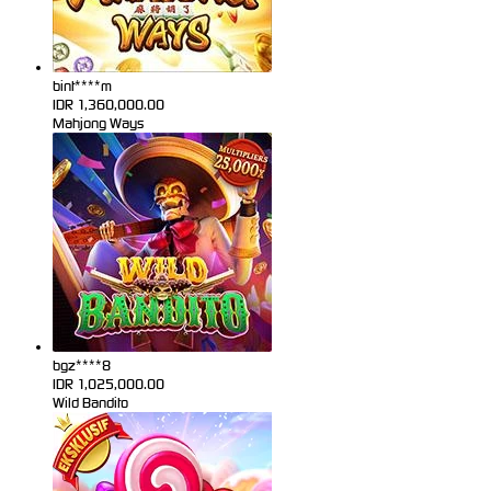
bint****m
IDR
1,360,000.00
Mahjong Ways
bgz****8
IDR
1,025,000.00
Wild Bandito