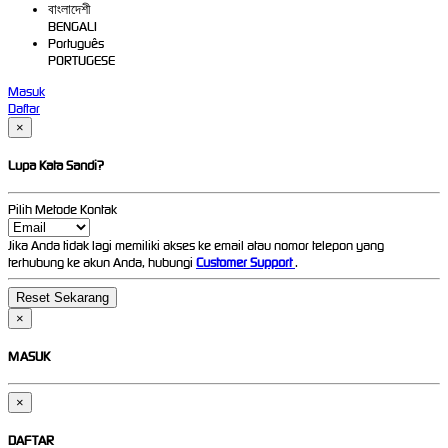
বাংলাদেশী
BENGALI
Português
PORTUGESE
Masuk
Daftar
×
Lupa Kata Sandi?
Pilih Metode Kontak
Jika Anda tidak lagi memiliki akses ke email atau nomor telepon yang
terhubung ke akun Anda, hubungi
Customer Support
.
×
MASUK
×
DAFTAR